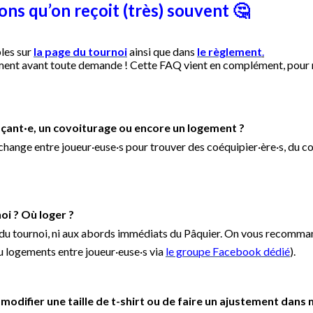
ons qu’on re
çoit (très) souvent
🤔
les sur
la page du tournoi
ainsi que dans
le règlement
.
vement avant toute demande ! Cette FAQ vient en complément, pour 
açant·e, un covoiturage ou encore un logement ?
échange entre joueur·euse·s pour trouver des coéquipier·ère·s, du 
oi ? Où loger ?
ite du tournoi, ni aux abords immédiats du Pâquier. On vous recom
ou logements entre joueur·euse·s via
le groupe Facebook dédié
).
 modifier une taille de t-shirt ou de faire un ajustement dan