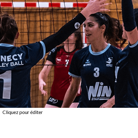
Exporter les lignes sélectionnées
Exporter toutes les colonnes
Exporter uniquement les colonnes affichées
Menu
<
>
LE TOURNOI
FAQ
DEVENEZ BÉNÉVOLE
DEVENEZ PARTENAIRE
NOS PARTENAIRES
?>
Images de la page d'accueil
Cliquez pour éditer