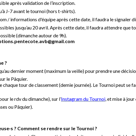
le après validation de l’inscription.
à J-7 avant le tournoi (hors t-shirts).
 / informations d'équipe après cette date, il faudra le signaler dir
sibles jusqu’au 20 avril. Après cette date, il faudra attendre que to
possible (dimanche autour de 9h).
iptions.pentecote.avb@gmail.com
ne ?
qu’au dernier moment (maximum la veille) pour prendre une décisio
ur le Pâquier.
 chaque tour de classement (demie journée). Le Tournoi peut se faire
ur le rdv du dimanche), sur l’
Instagram du Tournoi
, et mise à jou
ses ou Pâquier).
·euse·s ? Comment se rendre sur le Tournoi ?